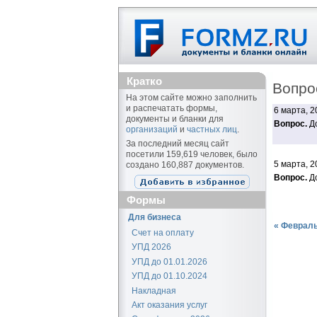
Кратко
Вопро
На этом сайте можно заполнить
и распечатать формы,
6 марта, 2
документы и бланки для
Вопрос.
До
организаций
и
частных лиц
.
За последний месяц сайт
посетили 159,619 человек, было
5 марта, 2
создано 160,887 документов.
Вопрос.
До
Формы
Для бизнеса
« Февраль
Счет на оплату
УПД 2026
УПД до 01.01.2026
УПД до 01.10.2024
Накладная
Акт оказания услуг