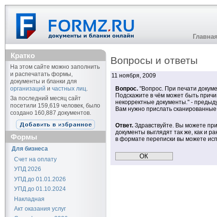
Главна
Кратко
Вопросы и ответы
На этом сайте можно заполнить
и распечатать формы,
11 ноября, 2009
документы и бланки для
организаций
и
частных лиц
.
Вопрос.
"Вопрос. При печати докуме
Подскажите в чём может быть причи
За последний месяц сайт
некорректные документы." - предыд
посетили 159,619 человек, было
Вам нужно прислать сканированные
создано 160,887 документов.
Ответ.
Здравствуйте. Вы можете при
документы выглядят так же, как и ра
Формы
в формате переписки вы можете ис
Для бизнеса
Счет на оплату
УПД 2026
УПД до 01.01.2026
УПД до 01.10.2024
Накладная
Акт оказания услуг