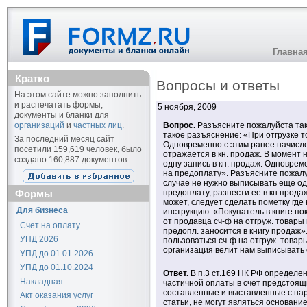
Главна
Кратко
Вопросы и ответы
На этом сайте можно заполнить
и распечатать формы,
5 ноября, 2009
документы и бланки для
организаций
и
частных лиц
.
Вопрос.
Разъясните пожалуйста так
такое разъяснение: «При отгрузке т
За последний месяц сайт
Одновременно с этим ранее начисл
посетили 159,619 человек, было
отражается в кн. продаж. В момент
создано 160,887 документов.
одну запись в кн. продаж. Одноврем
на предоплату». Разъясните пожалуй
случае не нужно выписывать еще од
Формы
предоплату, разнести ее в кн прода
может, следует сделать пометку где
Для бизнеса
инструкцию: «Покупатель в книге по
от продавца сч-ф на отгруж. товары
Счет на оплату
предопл. заносится в книгу продаж»
УПД 2026
пользоваться сч-ф на отгруж. товар
организация велит нам выписывать с
УПД до 01.01.2026
УПД до 01.10.2024
Ответ.
В п.3 ст.169 НК РФ определен
Накладная
частичной оплаты в счет предстоящих
составленные и выставленные с нар
Акт оказания услуг
статьи, не могут являться основан