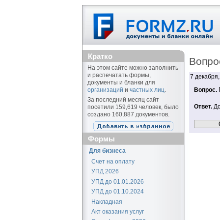
Кратко
Вопро
На этом сайте можно заполнить
и распечатать формы,
7 декабря,
документы и бланки для
организаций
и
частных лиц
.
Вопрос.
Г
За последний месяц сайт
Ответ.
До
посетили 159,619 человек, было
создано 160,887 документов.
Формы
Для бизнеса
Счет на оплату
УПД 2026
УПД до 01.01.2026
УПД до 01.10.2024
Накладная
Акт оказания услуг