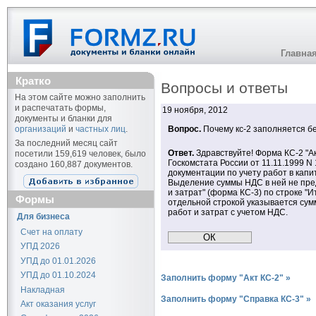
Главна
Кратко
Вопросы и ответы
На этом сайте можно заполнить
и распечатать формы,
19 ноября, 2012
документы и бланки для
организаций
и
частных лиц
.
Вопрос.
Почему кс-2 заполняется б
За последний месяц сайт
Ответ.
Здравствуйте! Форма КС-2 "А
посетили 159,619 человек, было
Госкомстата России от 11.11.1999 
создано 160,887 документов.
документации по учету работ в кап
Выделение суммы НДС в ней не пре
и затрат" (форма КС-3) по строке "
Формы
отдельной строкой указывается сум
работ и затрат с учетом НДС.
Для бизнеса
Счет на оплату
УПД 2026
УПД до 01.01.2026
УПД до 01.10.2024
Заполнить форму "Акт КС-2" »
Накладная
Заполнить форму "Справка КС-3" »
Акт оказания услуг