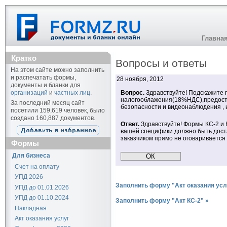
Главна
Кратко
Вопросы и ответы
На этом сайте можно заполнить
и распечатать формы,
28 ноября, 2012
документы и бланки для
организаций
и
частных лиц
.
Вопрос.
Здравствуйте! Подскажите 
налогооблажения(18%НДС),предоста
За последний месяц сайт
безопасности и видеонаблюдения , 
посетили 159,619 человек, было
создано 160,887 документов.
Ответ.
Здравствуйте! Формы КС-2 и 
вашей специфики должно быть доста
заказчиком прямо не оговаривается 
Формы
Для бизнеса
Счет на оплату
УПД 2026
Заполнить форму "Акт оказания усл
УПД до 01.01.2026
УПД до 01.10.2024
Заполнить форму "Акт КС-2" »
Накладная
Акт оказания услуг