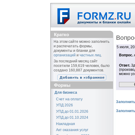
Кратко
Вопро
На этом сайте можно заполнить
и распечатать формы,
5 июля, 2
документы и бланки для
организаций
и
частных лиц
.
Вопрос.
За последний месяц сайт
Ответ.
Зд
посетили 159,619 человек, было
(произво
создано 160,887 документов.
можно у
Формы
Для бизнеса
Счет на оплату
Заполнить
УПД 2026
Заполнить
УПД до 01.01.2026
УПД до 01.10.2024
Накладная
Акт оказания услуг