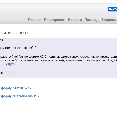
НАЙТ
Главная
Регистрация
Новости
Помощь
Вопросы
сы и ответы
013
кем подписывается КС-2
равствуйте! Акт по форме КС-2 подписывается уполномоченными представи
дителя работ и заказчика (генподрядчика)), имеющими право подписи. Подр
знать
здесь
.
 форму "Акт КС-2" »
 форму "Справка КС-3" »